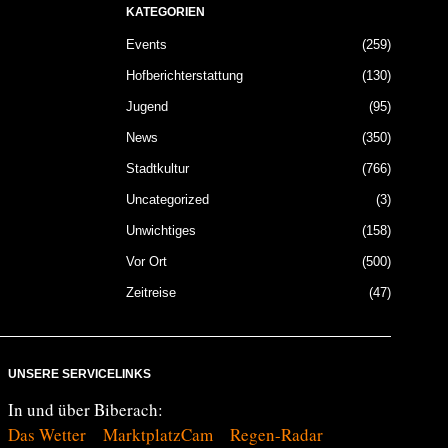
KATEGORIEN
Events
259
Hofberichterstattung
130
Jugend
95
News
350
Stadtkultur
766
Uncategorized
3
Unwichtiges
158
Vor Ort
500
Zeitreise
47
UNSERE SERVICELINKS
In und über Biberach:
Das Wetter
MarktplatzCam
Regen-Radar