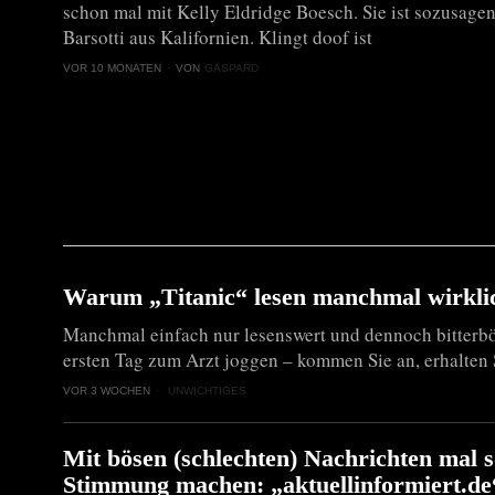
schon mal mit Kelly Eldridge Boesch. Sie ist sozusage
Barsotti aus Kalifornien. Klingt doof ist
VOR 10 MONATEN
VON
GASPARD
Warum „Titanic“ lesen manchmal wirklic
Manchmal einfach nur lesenswert und dennoch bitterb
ersten Tag zum Arzt joggen – kommen Sie an, erhalten
VOR 3 WOCHEN
UNWICHTIGES
Mit bösen (schlechten) Nachrichten ma
Stimmung machen: „aktuellinformiert.de