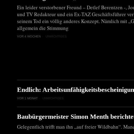
Ein leider verstorbener Freund – Detlef Berentzen -, Jo
und TV Redakteur und ein Ex-TAZ Geschäftsführer verf
seinem Tod ein völlig anderes Konzept. Nämlich mit 
allgemein die Stimmung
VOR 4 WOCHEN
UNWICHTIGES
Endlich: Arbeitsunfähigkeitsbescheinigun
VOR 1 MONAT
UNWICHTIGES
Baubürgermeister Simon Menth berichte
Gelegentlich trifft man ihn „auf freier Wildbahn“. Manc