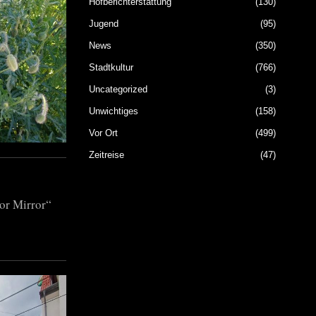
Hofberichterstattung
130
Jugend
95
News
350
Stadtkultur
766
Uncategorized
3
Unwichtiges
158
Vor Ort
499
Zeitreise
47
or Mirror“