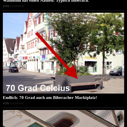
Wahnsinn hat einen Namen: Typisch Biberach.
VON
GASPARD
Endlich: 70 Grad auch am Biberacher Marktplatz!
VON
GASPARD