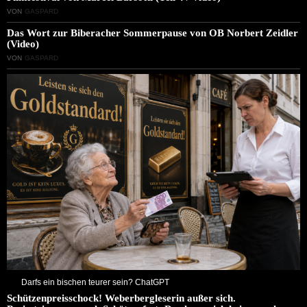
VON
GASPARD
Das Wort zur Biberacher Sommerpause von OB Norbert Zeidler
(Video)
VON
GASPARD
Darfs ein bischen teurer sein? ChatGPT
Schützenpreisschock! Weberbergleserin außer sich.