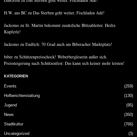
DasGrisu
zu
Das Sterben geht weiter. Fischladen Adé!
H.W. aus BC
zu
Das Sterben geht weiter. Fischladen Adé!
Jackomo
zu
St. Martin bekommt zusätzliche Blitzableiter. Heilix
Kupferle!
Jackomo
zu
Endlich: 70 Grad auch am Biberacher Marktplatz!
biber
zu
Schützenpreisschock! Weberbergleserin außer sich.
Preissteigerung nach Schützenfest: Das kann sich keiner mehr leisten!
KATEGORIEN
Events
259
Hofberichterstattung
130
Jugend
95
News
350
Stadtkultur
766
Uncategorized
3