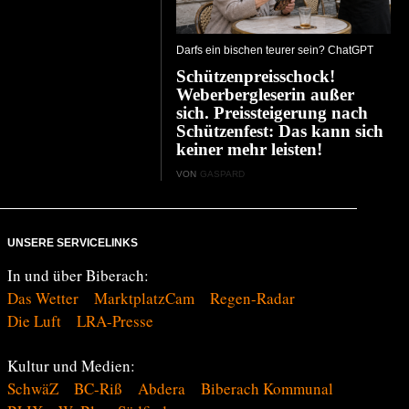
Darfs ein bischen teurer sein? ChatGPT
Schützenpreisschock!
Weberbergleserin außer
sich. Preissteigerung nach
Schützenfest: Das kann sich
keiner mehr leisten!
VON
GASPARD
UNSERE SERVICELINKS
In und über Biberach:
Das Wetter
MarktplatzCam
Regen-Radar
Die Luft
LRA-Presse
Kultur und Medien:
SchwäZ
BC-Riß
Abdera
Biberach Kommunal