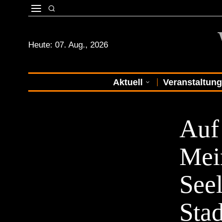
Heute:
07. Aug., 2026
Aktuell
Veranstaltun
STADTKULTU
Auf
Mei
See
Stad