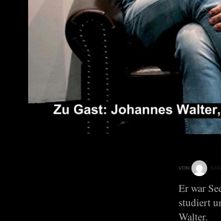
VON
GAS
Er war Se
studiert 
Walter.