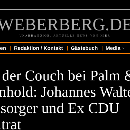
WEBERBERG.D
UNABHÄNGIGE, AKTUELLE NEWS VON HIER
gen
Redaktion / Kontakt
Gästebuch
Media
R
 der Couch bei Palm 
nhold: Johannes Walte
lsorger und Ex CDU
trat