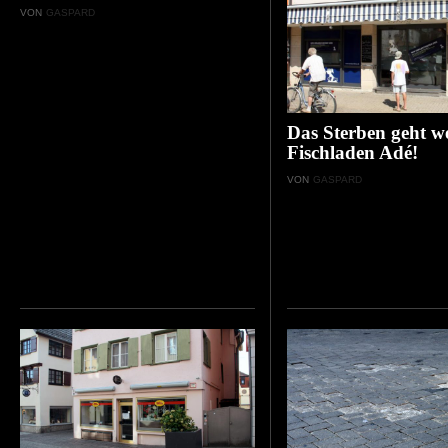
VON
GASPARD
Das Sterben geht we
Fischladen Adé!
VON
GASPARD