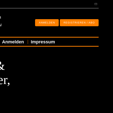
E
ANMELDEN
REGISTRIEREN / ABO
Anmelden
Impressum
&
r,