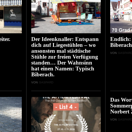
iter.
Der Ideenknaller: Entspann
Endlich:
dich auf Liegestühlen – wo
Biberach
ansonsten mal städtische
VON
GASPAR
Stühle zur freien Verfügung
standen… Der Wahnsinn
hat einen Namen: Typisch
Biberach.
VON
GASPARD
Das Wort
Sommerp
Norbert 
VON
GASPAR