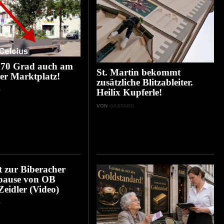
 70 Grad auch am
St. Martin bekommt
er Marktplatz!
zusätzliche Blitzableiter.
D
Heilix Kupferle!
VON
GASPARD
 zur Biberacher
ause von OB
Zeidler (Video)
D