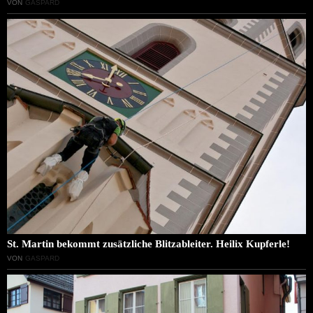
VON
GASPARD
St. Martin bekommt zusätzliche Blitzableiter. Heilix Kupferle!
VON
GASPARD