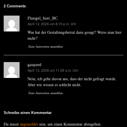
2 Comments
Fluegel_fuer_BC
April 12, 2026 um 8:19 p.m. Uhr
sagt:
Was hat der Gestaltungsbeirat dazu gesagt? Weiss man hier
mehr?
Zum Antworten anmelden
gaspard
April 13, 2026 um 11:09 a.m. Uhr
sagt:
Nein, ich gehe davon aus, dass der nicht gefragt wurde.
Aber wir wissen es schlicht nicht.
Zum Antworten anmelden
Schreibe einen Kommentar
Du musst
angemeldet
sein, um einen Kommentar abzugeben.