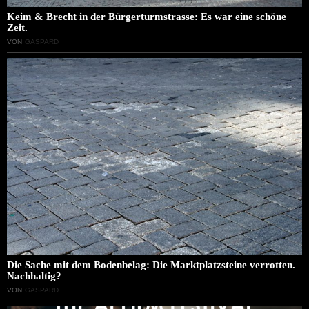
Keim & Brecht in der Bürgerturmstrasse: Es war eine schöne
Zeit.
VON
GASPARD
Die Sache mit dem Bodenbelag: Die Marktplatzsteine verrotten.
Nachhaltig?
VON
GASPARD