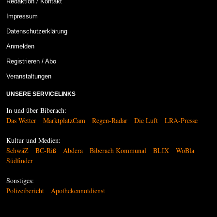
Redaktion / Kontakt
Impressum
Datenschutzerklärung
Anmelden
Registrieren / Abo
Veranstaltungen
UNSERE SERVICELINKS
In und über Biberach:
Das Wetter
MarktplatzCam
Regen-Radar
Die Luft
LRA-Presse
Kultur und Medien:
SchwäZ
BC-Riß
Abdera
Biberach Kommunal
BLIX
WoBla
Südfinder
Sonstiges:
Polizeibericht
Apothekennotdienst