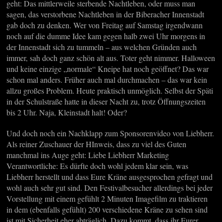
geht: Das mittlerweile sterbende Nachtleben, oder muss man
sagen, das verstorbene Nachtleben in der Biberacher Innenstadt
gab doch zu denken. Wer von Freitag auf Samstag irgendwann
noch auf die dumme Idee kam gegen halb zwei Uhr morgens in
der Innenstadt sich zu tummeln – aus welchen Gründen auch
immer, sah doch ganz schön alt aus. Toter geht nimmer. Halloween
und keine einzige „normale“ Kneipe hat noch geöffnet? Das war
schon mal anders. Früher auch mal durchmachen – das war kein
allzu großes Problem. Heute praktisch unmöglich. Selbst der Späti
in der Schulstraße hatte in dieser Nacht zu, trotz Öffnungszeiten
bis 2 Uhr. Naja, Kleinstadt halt! Oder?
Und doch noch ein Nachklapp zum Sponsorenvideo von Liebherr.
Als reiner Zuschauer der HInweis, dass zu viel des Guten
manchmal ins Auge geht: Liebe Liebherr Marketing
Verantwortliche: Es dürfte doch wohl jedem klar sein, was
Liebherr herstellt und dass Eure Kräne ausgesprochen gefragt und
wohl auch sehr gut sind. Den Festivalbesucher allerdings bei jeder
Vorstellung mit einem gefühlt 2 Minuten Imagefilm zu traktieren
in dem (ebenfalls gefühlt) 200 verschiedene Kräne zu sehen sind
ist mit Sicherheit eher abträglich. Dazu kommt, dass ihr Eurer