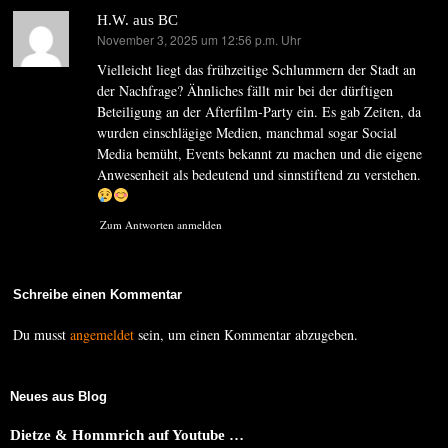
H.W. aus BC
November 3, 2025 um 12:56 p.m. Uhr
sagt:
Vielleicht liegt das frühzeitige Schlummern der Stadt an
der Nachfrage? Ähnliches fällt mir bei der dürftigen
Beteiligung an der Afterfilm-Party ein. Es gab Zeiten, da
wurden einschlägige Medien, manchmal sogar Social
Media bemüht, Events bekannt zu machen und die eigene
Anwesenheit als bedeutend und sinnstiftend zu verstehen.
Zum Antworten anmelden
Schreibe einen Kommentar
Du musst
angemeldet
sein, um einen Kommentar abzugeben.
Neues aus Blog
Dietze & Hommrich auf Youtube …