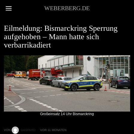
WEBERBERG.DE
NEWS
Eilmeldung: Bismarckring Sperrung
aufgehoben – Mann hatte sich
verbarrikadiert
Großeinsatz 14 Uhr Bismarckring
VON
GASPARD
VOR 11 MONATEN