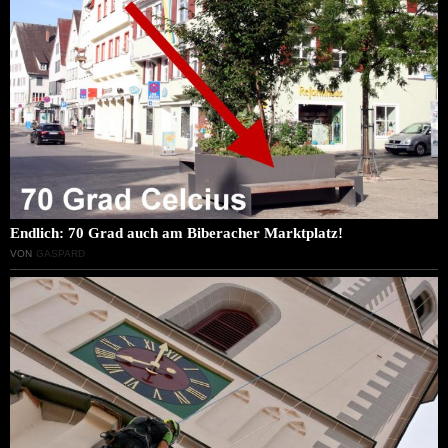
Endlich: 70 Grad auch am Biberacher Marktplatz!
VON
GASPARD