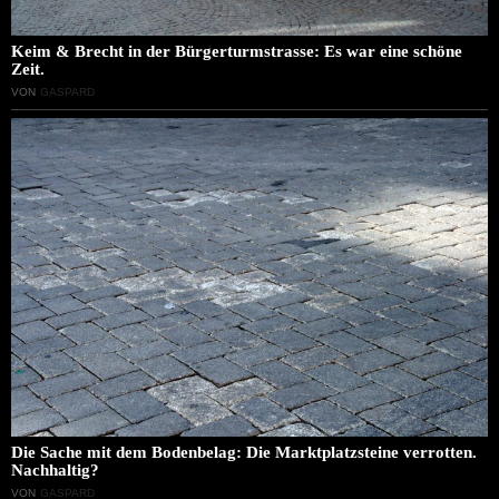
Keim & Brecht in der Bürgerturmstrasse: Es war eine schöne
Zeit.
VON
GASPARD
Die Sache mit dem Bodenbelag: Die Marktplatzsteine verrotten.
Nachhaltig?
VON
GASPARD