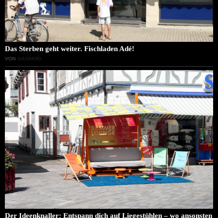
Das Sterben geht weiter. Fischladen Adé!
VON
GASPARD
Der Ideenknaller: Entspann dich auf Liegestühlen – wo ansonsten