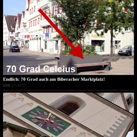
Endlich: 70 Grad auch am Biberacher Marktplatz!
VON
GASPARD