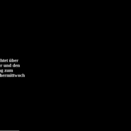
htet über
r und den
g zum
chermittwoch