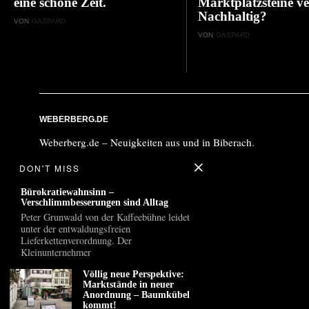
eine schöne Zeit.
Marktplatzsteine ve
Nachhaltig?
VON
GASPARD
VON
GASPARD
WEBERBERG.DE
Weberberg.de – Neuigkeiten aus und in Biberach.
DON'T MISS
Bürokratiewahnsinn –
Verschlimmbesserungen sind Alltag
Peter Grunwald von der Kaffeebühne leidet
unter der entwaldungsfreien
Lieferkettenverordnung. Der
Kleinunternehmer
Völlig neue Perspektive:
Marktstände in neuer
Anordnung – Baumkübel
kommt!