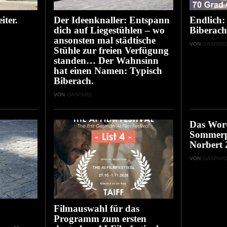
iter.
Der Ideenknaller: Entspann
Endlich:
dich auf Liegestühlen – wo
Biberach
ansonsten mal städtische
VON
GASPAR
Stühle zur freien Verfügung
standen… Der Wahnsinn
hat einen Namen: Typisch
Biberach.
VON
GASPARD
Das Wort
Sommerp
Norbert 
VON
GASPAR
Filmauswahl für das
Programm zum ersten