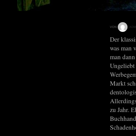
VON
ADM
Der klass
was man ve
man dann t
Ungeliebt
Werbegeme
Markt sch
dentologi
Allerding
zu Jahr. 
Buchhandl
Schadenho