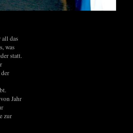
 all das
s, was
er statt.
r
 der
bt.
 von Jahr
ur
e zur