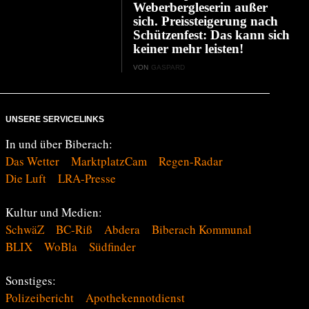
Weberbergleserin außer
sich. Preissteigerung nach
Schützenfest: Das kann sich
keiner mehr leisten!
VON
GASPARD
UNSERE SERVICELINKS
In und über Biberach:
Das Wetter
MarktplatzCam
Regen-Radar
Die Luft
LRA-Presse
Kultur und Medien:
SchwäZ
BC-Riß
Abdera
Biberach Kommunal
BLIX
WoBla
Südfinder
Sonstiges:
Polizeibericht
Apothekennotdienst