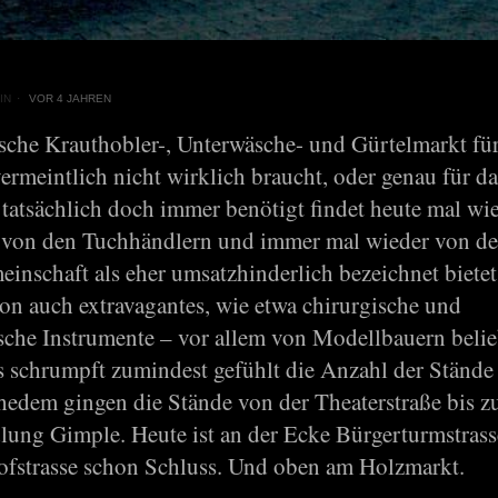
IN
VOR 4 JAHREN
ische Krauthobler-, Unterwäsche- und Gürtelmarkt für
rmeintlich nicht wirklich braucht, oder genau für da
atsächlich doch immer benötigt findet heute mal wied
 von den Tuchhändlern und immer mal wieder von de
inschaft als eher umsatzhinderlich bezeichnet bietet
on auch extravagantes, wie etwa chirurgische und
sche Instrumente – vor allem von Modellbauern belie
s schrumpft zumindest gefühlt die Anzahl der Stände
Ehedem gingen die Stände von der Theaterstraße bis z
ung Gimple. Heute ist an der Ecke Bürgerturmstrass
fstrasse schon Schluss. Und oben am Holzmarkt.