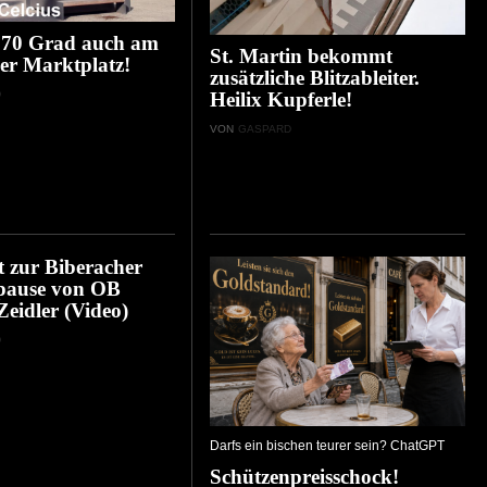
 70 Grad auch am
St. Martin bekommt
er Marktplatz!
zusätzliche Blitzableiter.
D
Heilix Kupferle!
VON
GASPARD
 zur Biberacher
ause von OB
Zeidler (Video)
D
Darfs ein bischen teurer sein? ChatGPT
Schützenpreisschock!