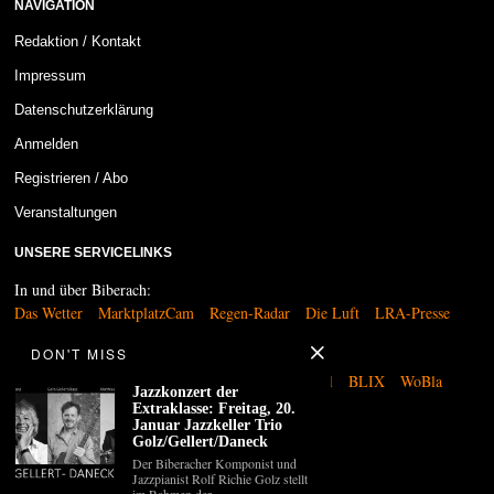
NAVIGATION
Redaktion / Kontakt
Impressum
Datenschutzerklärung
Anmelden
Registrieren / Abo
Veranstaltungen
UNSERE SERVICELINKS
In und über Biberach:
Das Wetter
MarktplatzCam
Regen-Radar
Die Luft
LRA-Presse
DON'T MISS
Kultur und Medien:
SchwäZ
BC-Riß
Abdera
Biberach Kommunal
BLIX
WoBla
Jazzkonzert der
Südfinder
Extraklasse: Freitag, 20.
Januar Jazzkeller Trio
Golz/Gellert/Daneck
Sonstiges:
Der Biberacher Komponist und
Polizeibericht
Apothekennotdienst
Jazzpianist Rolf Richie Golz stellt