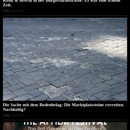
Keim & Brecht in der Bürgerturmstrasse: Es war eine schöne
Zeit.
VON
GASPARD
Die Sache mit dem Bodenbelag: Die Marktplatzsteine verrotten.
Nachhaltig?
VON
GASPARD