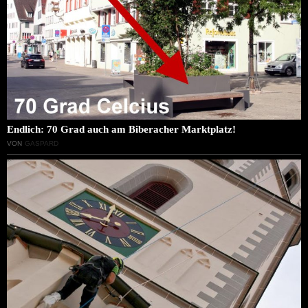
Endlich: 70 Grad auch am Biberacher Marktplatz!
VON
GASPARD