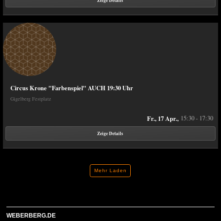
Zeige Details
Circus Krone "Farbenspiel" AUCH 19:30 Uhr
Gigelberg Festplatz
Fr., 17 Apr.,
15:30 - 17:30
Zeige Details
Mehr Laden
WEBERBERG.DE