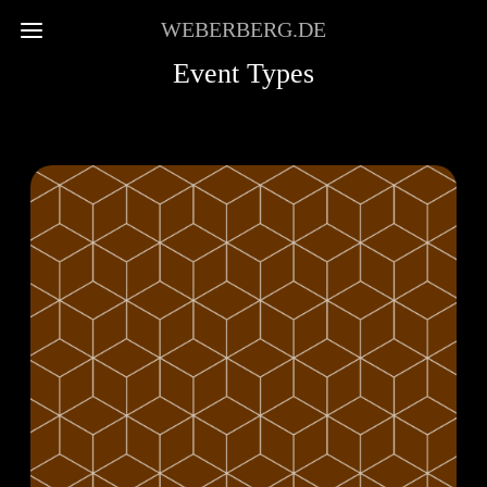
WEBERBERG.DE
Event Types