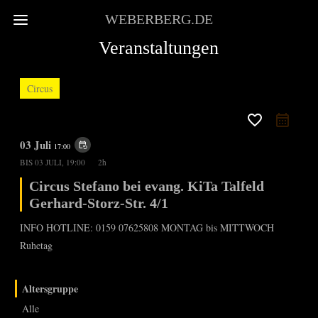
WEBERBERG.DE
Veranstaltungen
Circus
favorite_border
03 Juli
event_repeat
17:00
BIS
03 JULI, 19:00
2h
Circus Stefano bei evang. KiTa Talfeld
Gerhard-Storz-Str. 4/1
INFO HOTLINE: 0159 07625808 MONTAG bis MITTWOCH
Ruhetag
Altersgruppe
Alle