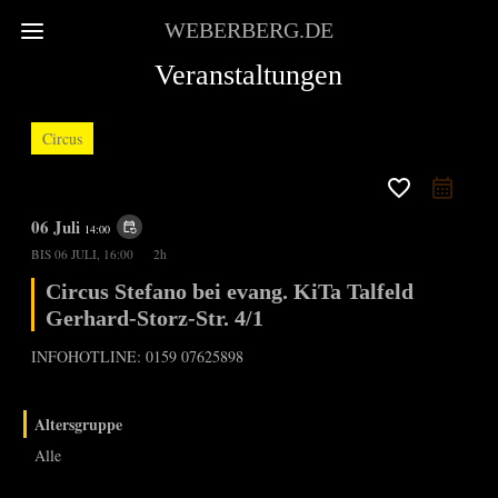
WEBERBERG.DE
Veranstaltungen
Circus
favorite_border
06 Juli
event_repeat
14:00
BIS
06 JULI, 16:00
2h
Circus Stefano bei evang. KiTa Talfeld
Gerhard-Storz-Str. 4/1
INFOHOTLINE: 0159 07625898
Altersgruppe
Alle