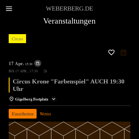
WEBERBERG.DE
Veranstaltungen
Circus
favorite_border
17 Apr.
event_repeat
15:30
BIS
17 APR., 17:30
2h
Circus Krone "Farbenspiel" AUCH 19:30
Uhr
Gigelberg Festplatz
Einzelheiten
Wetter