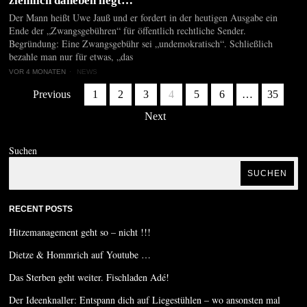
ziemlich daneben liegt…
Der Mann heißt Uwe Jauß und er fordert in der heutigen Ausgabe ein
Ende der „Zwangsgebühren“ für öffentlich rechtliche Sender.
Begründung: Eine Zwangsgebühr sei „undemokratisch“. Schließlich
bezahle man nur für etwas, „das
VOR 4 MONATEN
NEWS
Previous
1
2
3
4
5
6
…
35
Next
Suchen
SUCHEN
RECENT POSTS
Hitzemanagement geht so – nicht !!!
Dietze & Hommrich auf Youtube …
Das Sterben geht weiter. Fischladen Adé!
Der Ideenknaller: Entspann dich auf Liegestühlen – wo ansonsten mal