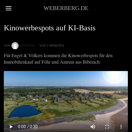
WEBERBERG.DE
NEWS
Kinowerbespots auf KI-Basis
VON
GASPARD
VOR 2 MONATEN
Für Engel & Völkers kommen die Kinowerbespots für den
Immobilienkauf auf Föhr und Amrum aus Biberach: