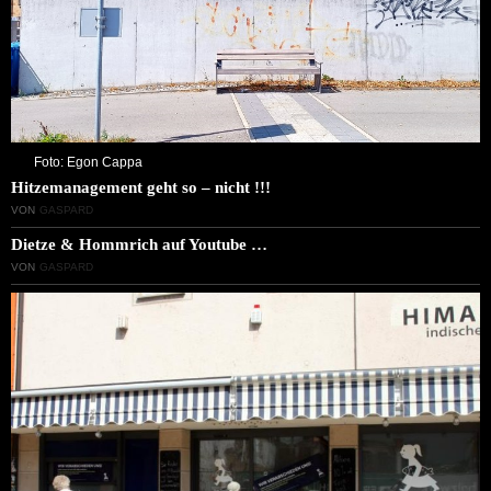
Foto: Egon Cappa
Hitzemanagement geht so – nicht !!!
VON
GASPARD
Dietze & Hommrich auf Youtube …
VON
GASPARD