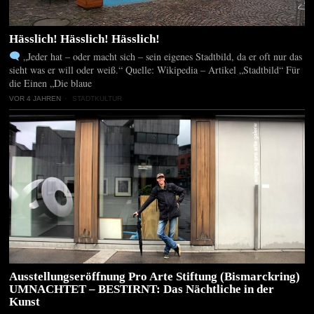
Hässlich! Hässlich! Hässlich!
„Jeder hat – oder macht sich – sein eigenes Stadtbild, da er oft nur das
sieht was er will oder weiß.“ Quelle: Wikipedia – Artikel „Stadtbild“ Für
die Einen „Die blaue
VOR 4 JAHREN
STADTKULTUR
Ausstellungseröffnung Pro Arte Stiftung (Bismarckring)
UMNACHTET – BESTIRNT: Das Nächtliche in der
Kunst