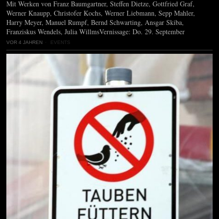
Mit Werken von Franz Baumgartner, Steffen Dietze, Gottfried Graf,
Werner Knaupp, Christofer Kochs, Werner Liebmann, Sepp Mahler,
Harry Meyer, Manuel Rumpf, Bernd Schwarting, Ansgar Skiba,
Franziskus Wendels, Julia WillmsVernissage: Do. 29. September
VOR 4 JAHREN
EVENTS