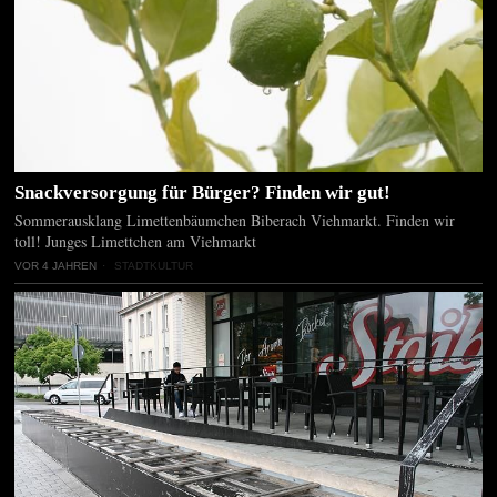
Snackversorgung für Bürger? Finden wir gut!
Sommerausklang Limettenbäumchen Biberach Viehmarkt. Finden wir
toll! Junges Limettchen am Viehmarkt
VOR 4 JAHREN
STADTKULTUR