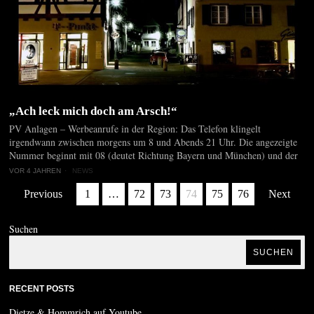
„Ach leck mich doch am Arsch!“
PV Anlagen – Werbeanrufe in der Region: Das Telefon klingelt
irgendwann zwischen morgens um 8 und Abends 21 Uhr. Die angezeigte
Nummer beginnt mit 08 (deutet Richtung Bayern und München) und der
VOR 4 JAHREN
NEWS
Previous
1
…
72
73
74
75
76
Next
Suchen
SUCHEN
RECENT POSTS
Dietze & Hommrich auf Youtube …