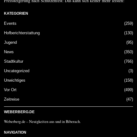
Preissteigerung nach Schützenfest: Das kann sich keiner mehr leisten!
KATEGORIEN
Events
259
Hofberichterstattung
130
Jugend
95
News
350
Stadtkultur
766
Uncategorized
3
Unwichtiges
158
Vor Ort
499
Zeitreise
47
WEBERBERG.DE
Weberberg.de – Neuigkeiten aus und in Biberach.
NAVIGATION