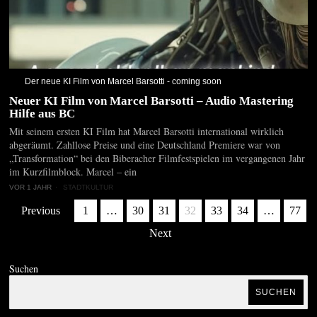
Der neue KI Film von Marcel Barsotti - coming soon
Neuer KI Film von Marcel Barsotti – Audio Mastering
Hilfe aus BC
Mit seinem ersten KI Film hat Marcel Barsotti international wirklich
abgeräumt. Zahllose Preise und eine Deutschland Premiere war von
„Transformation“ bei den Biberacher Filmfestspielen im vergangenen Jahr
im Kurzfilmblock. Marcel – ein
VOR 1 JAHR
STADTKULTUR
Previous
1
…
30
31
32
33
34
…
77
Next
Suchen
SUCHEN