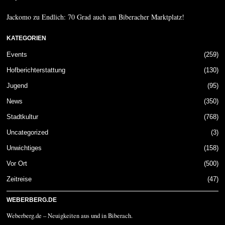
Jackomo
zu
Endlich: 70 Grad auch am Biberacher Marktplatz!
KATEGORIEN
Events
259
Hofberichterstattung
130
Jugend
95
News
350
Stadtkultur
768
Uncategorized
3
Unwichtiges
158
Vor Ort
500
Zeitreise
47
WEBERBERG.DE
Weberberg.de – Neuigkeiten aus und in Biberach.