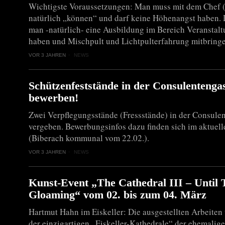
Wichtigste Voraussetzungen: Man muss mit dem Chef 
natürlich „können“ und darf keine Höhenangst haben. 
man -natürlich- eine Ausbildung im Bereich Veranstal
haben und Mischpult und Lichtpulterfahrung mitbringe
VOR 3 JAHREN
NEWS
Schützenfeststände in der Consulentengas
bewerben!
Zwei Verpflegungsstände (Fressstände) in der Consulen
vergeben. Bewerbungsinfos dazu finden sich im aktuell
(Biberach kommunal vom 22.02.).
VOR 3 JAHREN
NEWS
Kunst-Event „The Cathedral III – Until 
Gloaming“ vom 02. bis zum 04. März
Hartmut Hahn im Eiskeller: Die ausgestellten Arbeiten
der einzigartigen „Eiskeller-Kathedrale“ der ehemalige