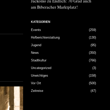
Jackomo
zu
Endlich: 70 Grad auch
am Biberacher Marktplatz!
KATEGORIEN
Events
259
Hofberichterstattung
130
Jugend
95
News
350
Stadtkultur
766
Uncategorized
3
Unwichtiges
158
Vor Ort
500
Zeitreise
47