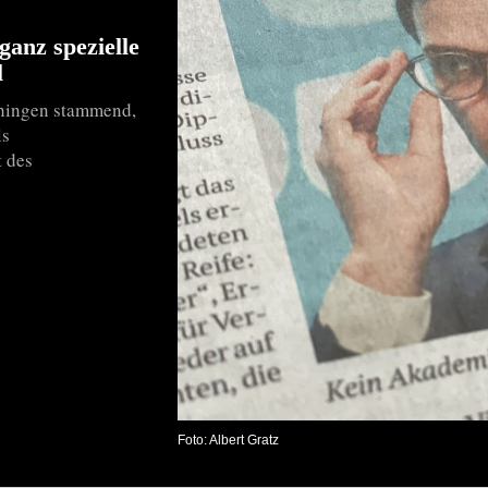
ganz spezielle
l
Ehingen stammend,
ls
t des
Foto: Albert Gratz