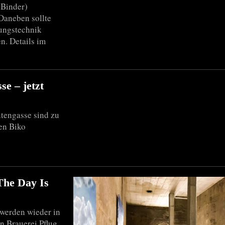
(Binder)
Daneben sollte
tungstechnik
n. Details im
se – jetzt
tengasse sind zu
en Biko
The Day Is
 werden wieder in
n Brauerei Pflug