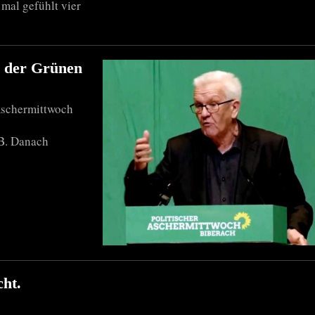
mal gefühlt vier
h der Grünen
Aschermittwoch
dB. Danach
cht.