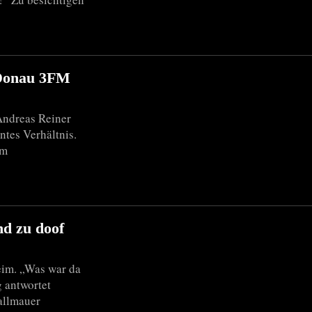
 Donau 3FM
 Andreas Reiner
ntes Verhältnis.
lm
nd zu doof
eim. „Was war da
g antwortet
allmauer