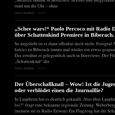
rund um die Uhr – ohne
VOR 3 JAHREN
NEWS
„Schee wars!“ Paolo Percoco mit Radio
über Schattenkind Premiere in Biberach.
So ungeliebt ist er dann offenbar doch nicht: Fotograf
hat(te) zu Biberach immer mal wieder ein etwas gespan
Das erwähnt er gelegentlich auch in Interviews. Der Fi
„Schattenkind“ der
VOR 3 JAHREN
NEWS
Der Überschallknall – Wow! Ist die Juge
oder verblödet einen die Journaillie?
In Laupheim hat es deutlich geknallt. Also über Lauph
los?“ fragt eine bekannte regionale Zeitung. Weberber
(nennen sie es Radio Eriwan) Ein Flugzeug hat die Sch