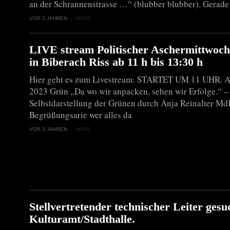
an der Schrannenstrasse …“ (blubber blubber). Gerade 
VOR 3 JAHREN
NEWS
LIVE stream Politischer Aschermittwoc
in Biberach Riss ab 11 h bis 13:30 h
Hier geht es zum Livestream: STARTET UM 11 UHR. 
2023 Grün „Da wo wir anpacken, sehen wir Erfolge.“ –
Selbstdarstellung der Grünen durch Anja Reinalter M
Begrüßungsarie wer alles da
VOR 3 JAHREN
NEWS
Stellvertretender technischer Leiter gesu
Kulturamt/Stadthalle.