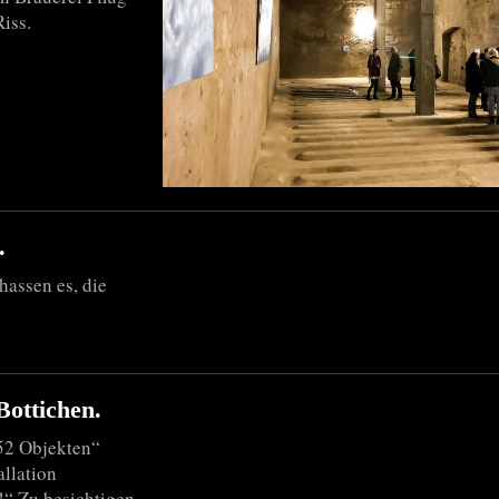
Riss.
.
hassen es, die
Bottichen.
52 Objekten“
allation
!“ Zu besichtigen