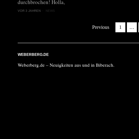
durchbrochen! Holla,
VOR 3 JAHREN
NEWS
Previous
1
…
WEBERBERG.DE
Weberberg.de – Neuigkeiten aus und in Biberach.