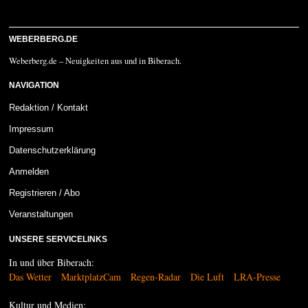
a
a
u
u
m
m
e
e
n
n
WEBERBERG.DE
n
n
a
a
c
c
Weberberg.de – Neuigkeiten aus und in Biberach.
h
h
u
o
n
b
t
e
NAVIGATION
e
n
n
.
Redaktion / Kontakt
.
Impressum
Datenschutzerklärung
Anmelden
Registrieren / Abo
Veranstaltungen
UNSERE SERVICELINKS
In und über Biberach:
Das Wetter
MarktplatzCam
Regen-Radar
Die Luft
LRA-Presse
Kultur und Medien: