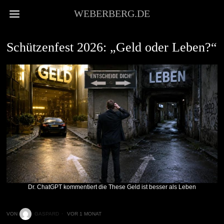
WEBERBERG.DE
STADTKULTUR
Schützenfest 2026: „Geld oder Leben?“
Dr. ChatGPT kommentiert die These Geld ist besser als Leben
VON
GASPARD
VOR 1 MONAT