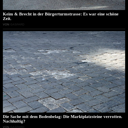
Keim & Brecht in der Bürgerturmstrasse: Es war eine schöne
Zeit.
VON
GASPARD
Die Sache mit dem Bodenbelag: Die Marktplatzsteine verrotten.
Nachhaltig?
VON
GASPARD