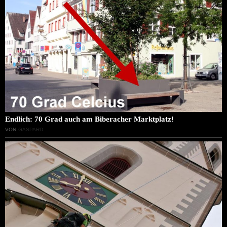
Endlich: 70 Grad auch am Biberacher Marktplatz!
VON
GASPARD