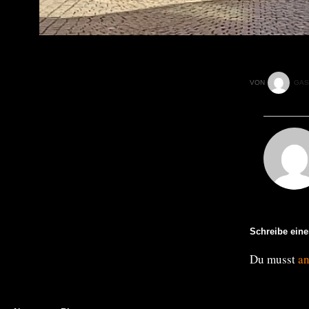
VON
GAS
Schreibe ein
Du musst
a