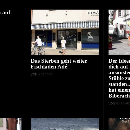
 auf
Das Sterben geht weiter.
Der Idee
Fischladen Adé!
dich auf
ansonste
VON
GASPARD
Stühle z
standen
hat eine
Biberach
VON
GASPAR