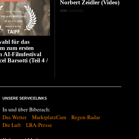
Norbert Zeidler (Video)
VON
GASPARD
ahl für das
m zum ersten
n AI-Filmfestival
l Barsotti (Teil 4 /
D
UNSERE SERVICELINKS
In und über Biberach:
Das Wetter
MarktplatzCam
Regen-Radar
Die Luft
LRA-Presse