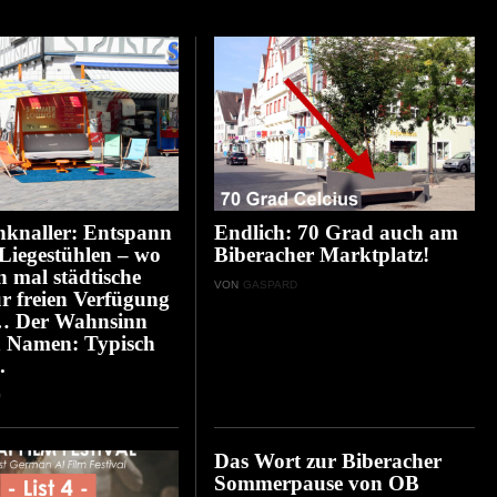
nknaller: Entspann
Endlich: 70 Grad auch am
 Liegestühlen – wo
Biberacher Marktplatz!
n mal städtische
VON
GASPARD
ur freien Verfügung
… Der Wahnsinn
n Namen: Typisch
.
D
Das Wort zur Biberacher
Sommerpause von OB