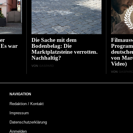
er
Die Sache mit dem
Filmausw
 Es war
Bodenbelag: Die
Program
Marktplatzsteine verrotten.
deutsche
Nachhaltig?
von Marce
Video)
VON
GASPARD
VON
GASPAR
NAVIGATION
Redaktion / Kontakt
Impressum
Datenschutzerklärung
Anmelden