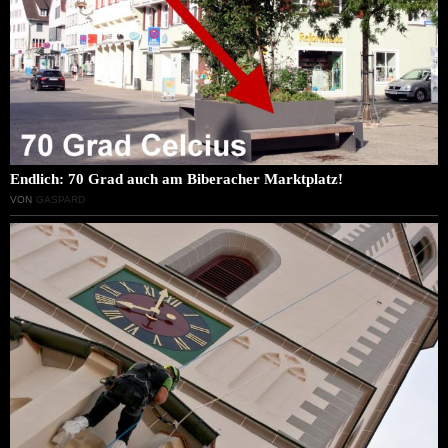
Endlich: 70 Grad auch am Biberacher Marktplatz!
VON
GASPARD