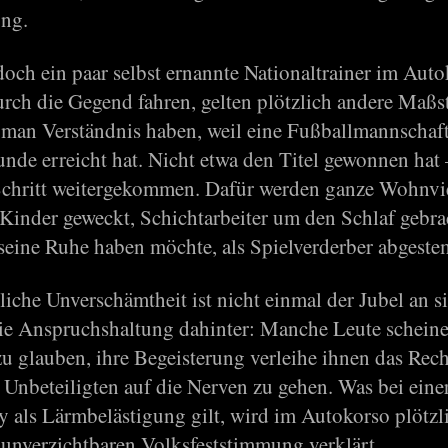
ng.
doch ein paar selbst ernannte Nationaltrainer im Aut
rch die Gegend fahren, gelten plötzlich andere Maßs
 man Verständnis haben, weil eine Fußballmannschaft
nde erreicht hat. Nicht etwa den Titel gewonnen hat –
 Schritt weitergekommen. Dafür werden ganze Wohnvi
, Kinder geweckt, Schichtarbeiter um den Schlaf gebr
 seine Ruhe haben möchte, als Spielverderber abgeste
liche Unverschämtheit ist nicht einmal der Jubel an si
ie Anspruchshaltung dahinter: Manche Leute schein
zu glauben, ihre Begeisterung verleihe ihnen das Rech
 Unbeteiligten auf die Nerven zu gehen. Was bei eine
y als Lärmbelästigung gilt, wird im Autokorso plötzl
 unverzichtbaren Volksfeststimmung verklärt.