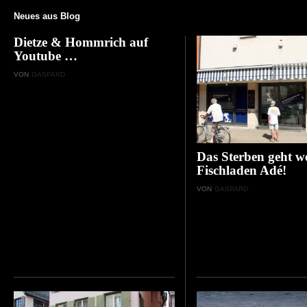
Neues aus Blog
Dietze & Hommrich auf
Youtube …
VON
GASPARD
Das Sterben geht we
Fischladen Adé!
VON
GASPARD