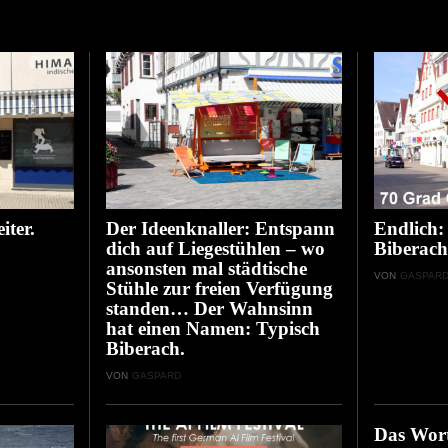
iter.
Der Ideenknaller: Entspann
Endlich:
dich auf Liegestühlen – wo
Biberach
ansonsten mal städtische
VON
GASPAR
Stühle zur freien Verfügung
standen… Der Wahnsinn
hat einen Namen: Typisch
Biberach.
VON
GASPARD
Das Wort