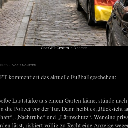
ChatGPT: Gestern in Biberach
PARD
VOR 2 MONATEN
PT kommentiert das aktuelle Fußballgeschehen:
elbe Lautstärke aus einem Garten käme, stünde nach
 die Polizei vor der Tür. Dann heißt es „Rücksicht a
haft“, „Nachtruhe“ und „Lärmschutz“. Wer eine priva
rden lässt, riskiert völlig zu Recht eine Anzeige wege