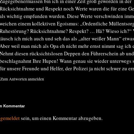
Zugegebenermassen bin ich in einer Zeit groß geworden in der
Rücksichtnahme und Respekt noch Werte waren die für eine G
als wichtig empfunden wurden. Diese Werte verschwinden imm
weichen einem kollektiven Egoismus: „Ordentliche Müllentsor
Ruhestörung? Rücksichtnahme? Respekt? … Hä? Wieso ich?“ V
täusch ich mich auch und seh das als „alter weißer Mann“ etwas
Aber weil man mich als Opa eh nicht mehr ernst nimmt sag ich 
Nehmt diesen rücksichtslosen Deppen den Führerschein ab und
beschlagnahmt Ihre Hupen! Wann genau sie wieder unterwegs s
für unsere Freunde und Helfer, der Polizei ja nicht schwer zu err
Zum Antworten anmelden
en Kommentar
ngemeldet
sein, um einen Kommentar abzugeben.