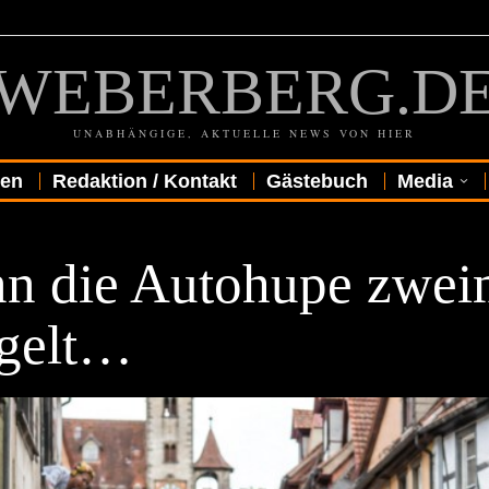
WEBERBERG.D
UNABHÄNGIGE, AKTUELLE NEWS VON HIER
gen
Redaktion / Kontakt
Gästebuch
Media
R
n die Autohupe zwei
ngelt…