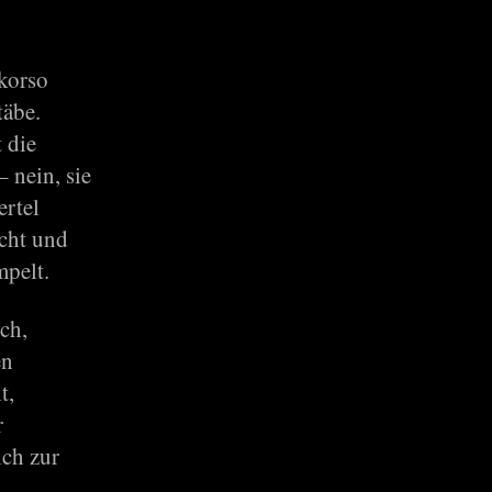
okorso
täbe.
 die
 nein, sie
ertel
acht und
mpelt.
ch,
en
t,
r
ich zur