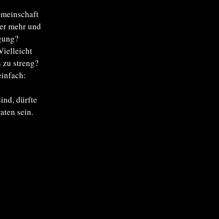
emeinschaft
er mehr und
gung?
ielleicht
 zu streng?
einfach:
ind, dürfte
aten sein.