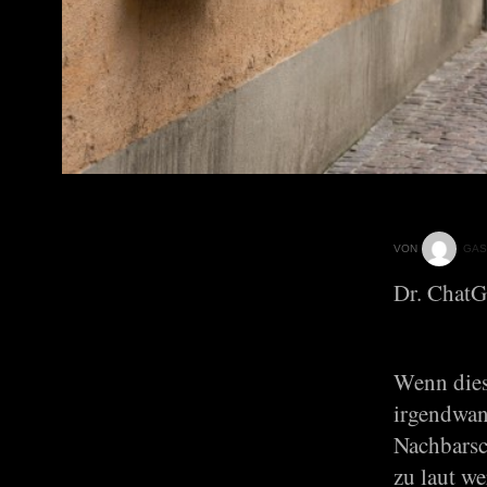
VON
GAS
Dr. ChatG
Wenn dies
irgendwann
Nachbarsc
zu laut we