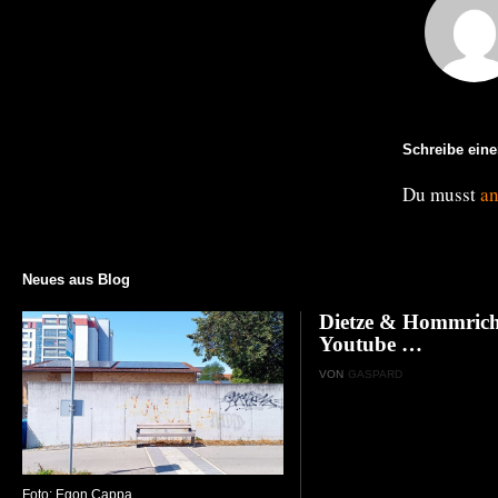
Schreibe ein
Du musst
a
Neues aus Blog
Dietze & Hommrich
Youtube …
VON
GASPARD
Foto: Egon Cappa