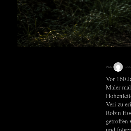
VON
GAS
Vor 160 Ja
Maler mal
Hohenleit
Veri zu e
Robin Hoo
getroffen
und folge