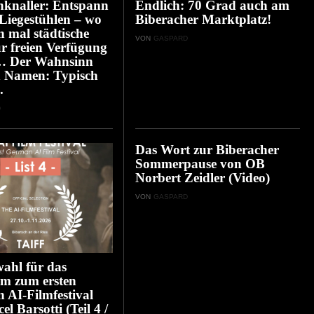
nknaller: Entspann
Endlich: 70 Grad auch am
 Liegestühlen – wo
Biberacher Marktplatz!
n mal städtische
VON
GASPARD
ur freien Verfügung
… Der Wahnsinn
n Namen: Typisch
.
D
Das Wort zur Biberacher
Sommerpause von OB
Norbert Zeidler (Video)
VON
GASPARD
ahl für das
m zum ersten
n AI-Filmfestival
l Barsotti (Teil 4 /