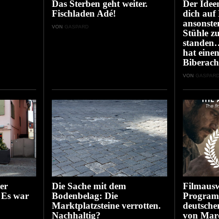
Das Sterben geht weiter.
Der Idee
Fischladen Adé!
dich auf
ansonste
VON
GASPARD
Stühle z
standen
hat eine
Biberach
VON
GASPAR
er
Die Sache mit dem
Filmausw
 Es war
Bodenbelag: Die
Program
Marktplatzsteine verrotten.
deutsche
Nachhaltig?
von Marce