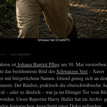
Schwaaz Veri (ChatGPT)
PARD
VOR 2 MONATEN
hren ist
Johann Baptist Pflug
am 30. Mai verstorben
te das berühmteste Bild des
Schwarzen Veri
– Xaver
er mit bürgerlichem Namen. Grund genug sich an de
rinnern. Der Räuber, praktisch die oberschwäbische A
d – oder so ähnlich – war ja im Ehinger Tor vom Bli
 worden. Unser Reporter Harry Haller hat im Archiv g
nden historischen Ausschnitt einer Doku gefunden: