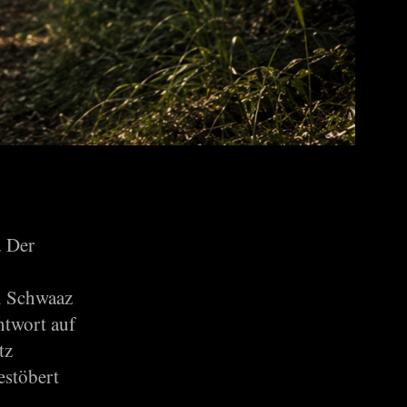
. Der
n Schwaaz
ntwort auf
tz
estöbert