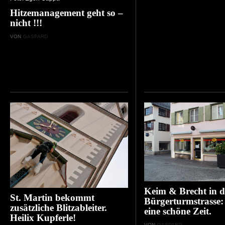
Hitzemanagement geht so –
nicht !!!
VON
GASPARD
Keim & Brecht in d
St. Martin bekommt
Bürgerturmstrasse:
zusätzliche Blitzableiter.
eine schöne Zeit.
Heilix Kupferle!
VON
GASPARD