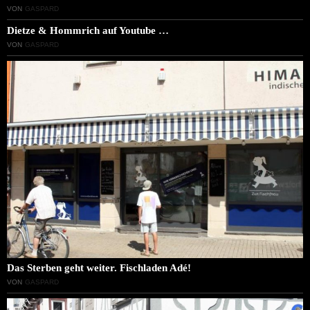
VON
GASPARD
Dietze & Hommrich auf Youtube …
VON
GASPARD
Das Sterben geht weiter. Fischladen Adé!
VON
GASPARD