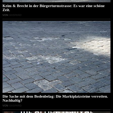
Keim & Brecht in der Bürgerturmstrasse: Es war eine schöne
Zeit.
VON
GASPARD
Die Sache mit dem Bodenbelag: Die Marktplatzsteine verrotten.
Nachhaltig?
VON
GASPARD