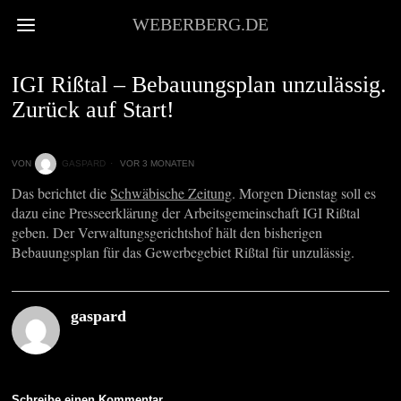
WEBERBERG.DE
VOR ORT
IGI Rißtal – Bebauungsplan unzulässig.
Zurück auf Start!
VON
GASPARD
VOR 3 MONATEN
Das berichtet die
Schwäbische Zeitung
. Morgen Dienstag soll es
dazu eine Presseerklärung der Arbeitsgemeinschaft IGI Rißtal
geben. Der Verwaltungsgerichtshof hält den bisherigen
Bebauungsplan für das Gewerbegebiet Rißtal für unzulässig.
gaspard
Schreibe einen Kommentar