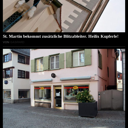
St. Martin bekommt zusätzliche Blitzableiter. Heilix Kupferle!
VON
GASPARD