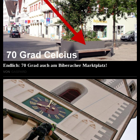
Endlich: 70 Grad auch am Biberacher Marktplatz!
VON
GASPARD