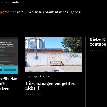
en Kommentar
ngemeldet
sein, um einen Kommentar abzugeben.
Dietze 
Youtube
VON
GASPAR
Foto: Egon Cappa
n für den
Hitzemanagement geht so –
afé
nicht !!!
ützen
VON
GASPARD