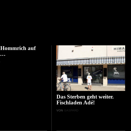
& Hommrich auf
 …
D
Das Sterben geht weiter.
Fischladen Adé!
VON
GASPARD