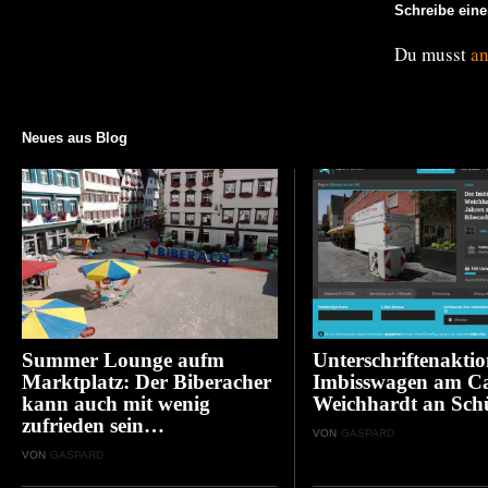
Schreibe ein
Du musst
a
Neues aus Blog
Summer Lounge aufm
Unterschriftenaktio
Marktplatz: Der Biberacher
Imbisswagen am C
kann auch mit wenig
Weichhardt an Sch
zufrieden sein…
VON
GASPARD
VON
GASPARD