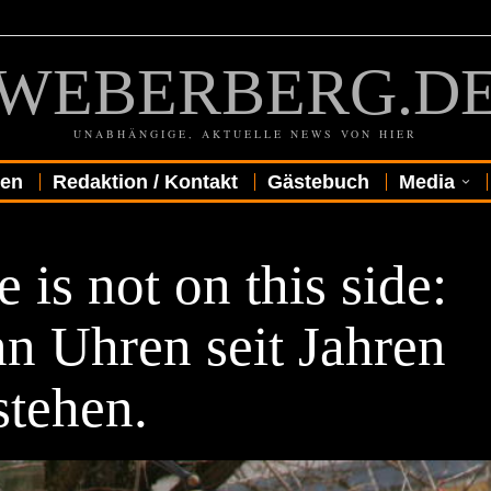
WEBERBERG.D
UNABHÄNGIGE, AKTUELLE NEWS VON HIER
gen
Redaktion / Kontakt
Gästebuch
Media
 is not on this side:
n Uhren seit Jahren
lstehen.