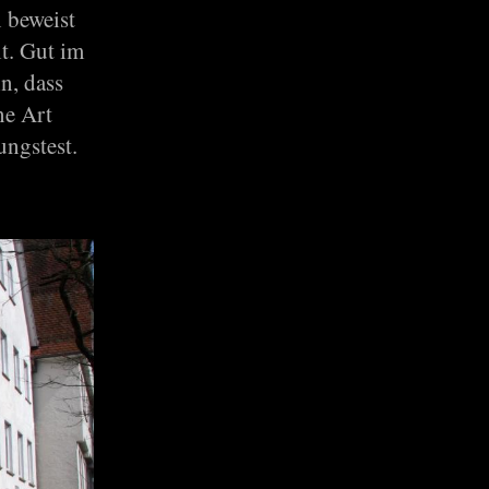
n beweist
it. Gut im
n, dass
ne Art
ungstest.