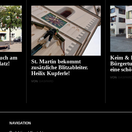
auch am
Keim & B
St. Martin bekommt
atz!
Bürgertu
zusätzliche Blitzableiter.
eine schö
Heilix Kupferle!
VON
GASPAR
VON
GASPARD
NAVIGATION