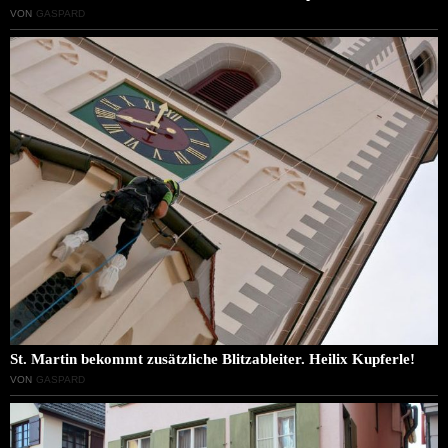
VON
GASPARD
St. Martin bekommt zusätzliche Blitzableiter. Heilix Kupferle!
VON
GASPARD