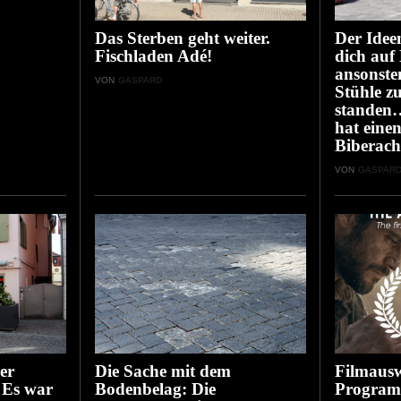
Das Sterben geht weiter.
Der Idee
Fischladen Adé!
dich auf
ansonste
VON
GASPARD
Stühle z
standen
hat eine
Biberach
VON
GASPAR
er
Die Sache mit dem
Filmausw
 Es war
Bodenbelag: Die
Program