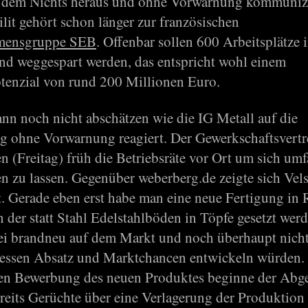
s dem Nichts heraus und ohne Vorwarnung kommuniz
lit gehört schon länger zur französischen
mensgruppe SEB
. Offenbar sollen 600 Arbeitsplätze 
nd weggespart werden, das entspricht wohl einem
tenzial von rund 200 Millionen Euro.
ann noch nicht abschätzen wie die IG Metall auf die
g ohne Vorwarnung reagiert. Der Gewerkschaftsvertret
n (Freitag) früh die Betriebsräte vor Ort um sich um
en zu lassen. Gegenüber weberberg.de zeigte sich Vel
t. Gerade eben erst habe man eine neue Fertigung in 
in der statt Stahl Edelstahlböden in Töpfe gesetzt wer
ei brandneu auf dem Markt und noch überhaupt nich
dessen Absatz und Marktchancen entwickeln würden.
ten Bewerbung des neuen Produktes beginne der Abg
ereits Gerüchte über eine Verlagerung der Produktion