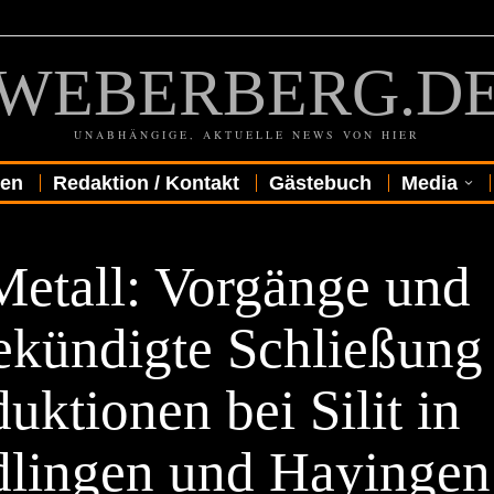
WEBERBERG.D
UNABHÄNGIGE, AKTUELLE NEWS VON HIER
gen
Redaktion / Kontakt
Gästebuch
Media
Metall: Vorgänge und
ekündigte Schließung
uktionen bei Silit in
dlingen und Hayingen