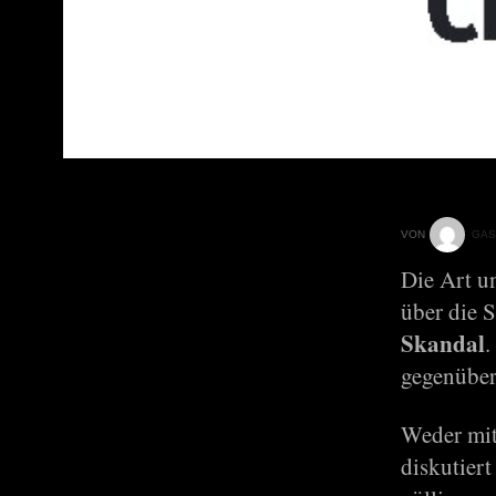
VON
GAS
Die Art u
über die 
Skandal
.
gegenüber
Weder mit
diskutiert