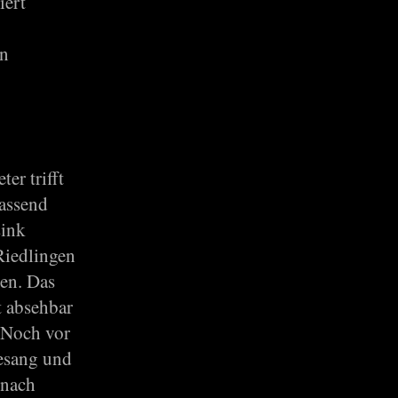
iert
in
er trifft
fassend
sink
Riedlingen
den. Das
t absehbar
 Noch vor
esang und
 nach