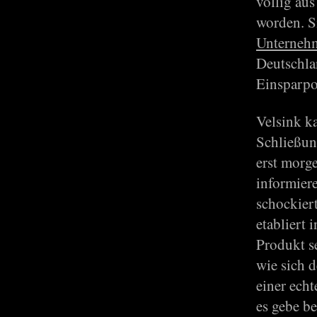
völlig au
worden. Si
Unterneh
Deutschla
Einsparpo
Velsink k
Schließun
erst morge
informier
schockier
etabliert 
Produkt s
wie sich 
einer ech
es gebe b