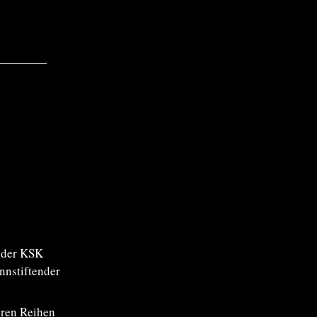
 der KSK
nstiftender
eren Reihen