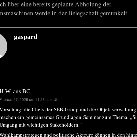
ch über eine bereits geplante Abholung der
nsmaschinen werde in der Belegschaft gemunkelt.
gaspard
H.W. aus BC
sagt:
Februar 27, 2026 um 11:27 a.m. Uhr
Vorschlag: die Chefs der SEB-Group und die Objektverwaltung
machen ein gemeinsames Grundlagen-Seminar zum Thema: „Sin
Umgang mit wichtigen Stakeholdern.“
Wahlkampstrategen und politische Akteure können in den hint