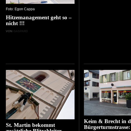
Foto: Egon Cappa
Hitzemanagement geht so –
nicht !!!
VON
GASPARD
Keim & Brecht in d
St. Martin bekommt
Bürgerturmstrasse:
zusätzliche Blitzableiter.