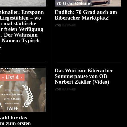
nknaller: Entspann
Endlich: 70 Grad auch am
 Liegestühlen – wo
Biberacher Marktplatz!
n mal städtische
VON
GASPARD
ur freien Verfügung
… Der Wahnsinn
n Namen: Typisch
.
D
Das Wort zur Biberacher
Sommerpause von OB
Norbert Zeidler (Video)
VON
GASPARD
ahl für das
m zum ersten