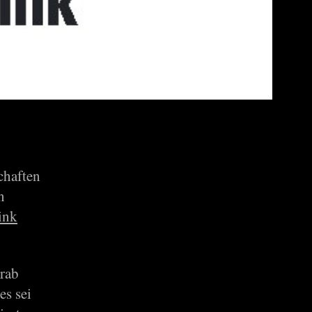
chaften
n
ink
orab
es sei