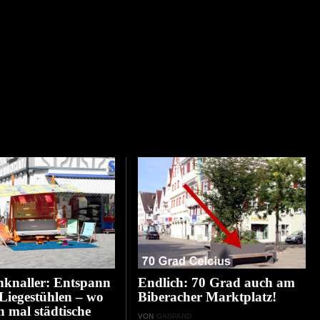
nknaller: Entspann
Endlich: 70 Grad auch am
 Liegestühlen – wo
Biberacher Marktplatz!
n mal städtische
VON
GASPARD