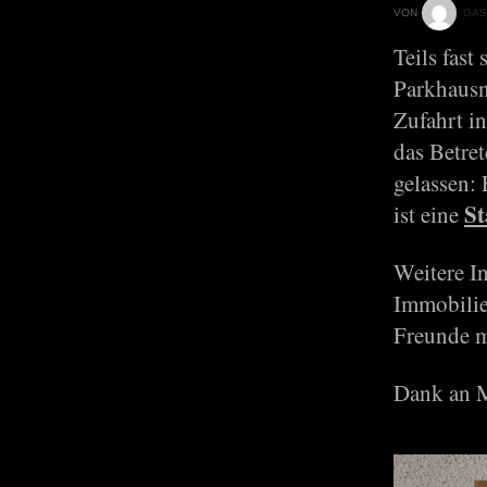
VON
GAS
Teils fas
Parkhausn
Zufahrt i
das Betret
gelassen
St
ist eine
Weitere I
Immobilie
Freunde 
Dank an M