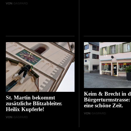
VON
GASPARD
Keim & Brecht in d
St. Martin bekommt
Bürgerturmstrasse:
zusätzliche Blitzableiter.
eine schöne Zeit.
Heilix Kupferle!
VON
GASPARD
VON
GASPARD