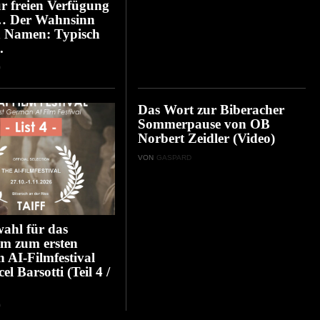
ur freien Verfügung
… Der Wahnsinn
n Namen: Typisch
.
D
Das Wort zur Biberacher
Sommerpause von OB
Norbert Zeidler (Video)
VON
GASPARD
ahl für das
m zum ersten
n AI-Filmfestival
l Barsotti (Teil 4 /
D