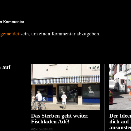
en Kommentar
ngemeldet
sein, um einen Kommentar abzugeben.
 auf
Das Sterben geht weiter.
Der Idee
Fischladen Adé!
dich auf
ansonste
VON
GASPARD