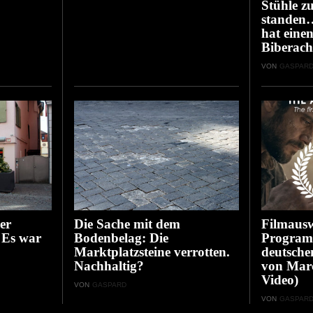
Stühle z
standen
hat eine
Biberach
VON
GASPAR
er
Die Sache mit dem
Filmausw
 Es war
Bodenbelag: Die
Program
Marktplatzsteine verrotten.
deutsche
Nachhaltig?
von Marce
Video)
VON
GASPARD
VON
GASPAR