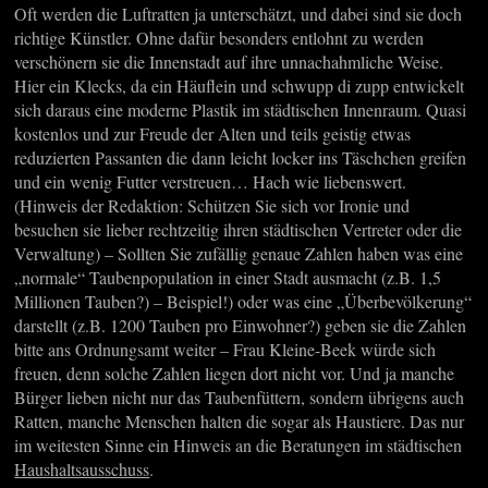
Oft werden die Luftratten ja unterschätzt, und dabei sind sie doch
richtige Künstler. Ohne dafür besonders entlohnt zu werden
verschönern sie die Innenstadt auf ihre unnachahmliche Weise.
Hier ein Klecks, da ein Häuflein und schwupp di zupp entwickelt
sich daraus eine moderne Plastik im städtischen Innenraum. Quasi
kostenlos und zur Freude der Alten und teils geistig etwas
reduzierten Passanten die dann leicht locker ins Täschchen greifen
und ein wenig Futter verstreuen… Hach wie liebenswert.
(Hinweis der Redaktion: Schützen Sie sich vor Ironie und
besuchen sie lieber rechtzeitig ihren städtischen Vertreter oder die
Verwaltung) – Sollten Sie zufällig genaue Zahlen haben was eine
„normale“ Taubenpopulation in einer Stadt ausmacht (z.B. 1,5
Millionen Tauben?) – Beispiel!) oder was eine „Überbevölkerung“
darstellt (z.B. 1200 Tauben pro Einwohner?) geben sie die Zahlen
bitte ans Ordnungsamt weiter – Frau Kleine-Beek würde sich
freuen, denn solche Zahlen liegen dort nicht vor. Und ja manche
Bürger lieben nicht nur das Taubenfüttern, sondern übrigens auch
Ratten, manche Menschen halten die sogar als Haustiere. Das nur
im weitesten Sinne ein Hinweis an die Beratungen im städtischen
Haushaltsausschuss
.