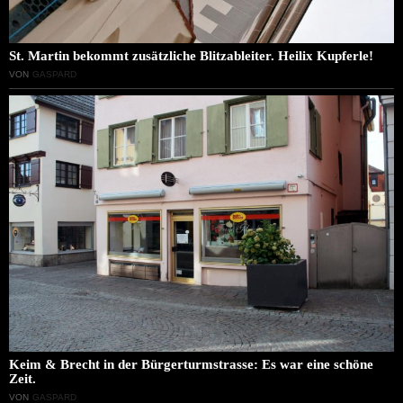
St. Martin bekommt zusätzliche Blitzableiter. Heilix Kupferle!
VON
GASPARD
Keim & Brecht in der Bürgerturmstrasse: Es war eine schöne
Zeit.
VON
GASPARD