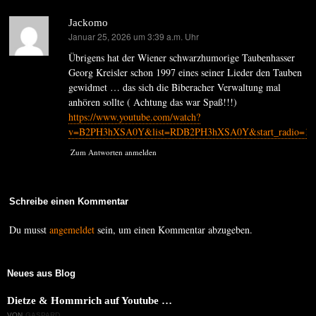
Jackomo
Januar 25, 2026 um 3:39 a.m. Uhr
sagt:
Übrigens hat der Wiener schwarzhumorige Taubenhasser
Georg Kreisler schon 1997 eines seiner Lieder den Tauben
gewidmet … das sich die Biberacher Verwaltung mal
anhören sollte ( Achtung das war Spaß!!!)
https://www.youtube.com/watch?
v=B2PH3hXSA0Y&list=RDB2PH3hXSA0Y&start_radio=1
Zum Antworten anmelden
Schreibe einen Kommentar
Du musst
angemeldet
sein, um einen Kommentar abzugeben.
Neues aus Blog
Dietze & Hommrich auf Youtube …
VON
GASPARD