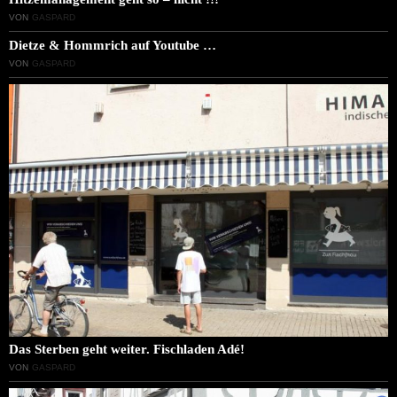
VON
GASPARD
Dietze & Hommrich auf Youtube …
VON
GASPARD
Das Sterben geht weiter. Fischladen Adé!
VON
GASPARD