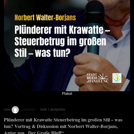
Plakat
VON
GASPARD
VOR 7 MONATEN
Plünderer mit Krawatte
Steuerbetrug im großen Stil – was
tun?
Vortrag & Diskussion mit Norbert Walter-Borjans,
Autor von „Der Große Bluff“