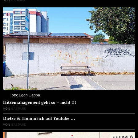
VON
GASPARD
Foto: Egon Cappa
Hitzemanagement geht so – nicht !!!
VON
GASPARD
Dietze & Hommrich auf Youtube …
VON
GASPARD