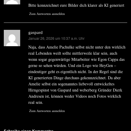
Bitte kennzeichnet eure Bilder dich klarer als KI generiert
Zum Antworten anmelden
gaspard
Januar 26, 2026 um 10:37 a.m. Uhr
sagt:
Naja, dass Amelie Pachulke selbst nicht unter den wirklich
real Lebenden weilt sollte mittlerweile klar sein, auch
wenn sogar gegenwärtige Mitarbeiter wie Egon Cappa das
gerne so sehen würden. Und ein Logo wie HeyGen –
eindeutiger geht es eigentlich nicht. In der Regel sind die
KI generierten Dinge durchaus gekennzeichnet. Da aber
Amelie selbst ein sogenanntes liebevoll entwickeltes
Hirngespinst von Gaspard und weberberg Gründer Dierk
Andresen ist, können weder Videos noch Fotos wirklich
real sein.
Zum Antworten anmelden