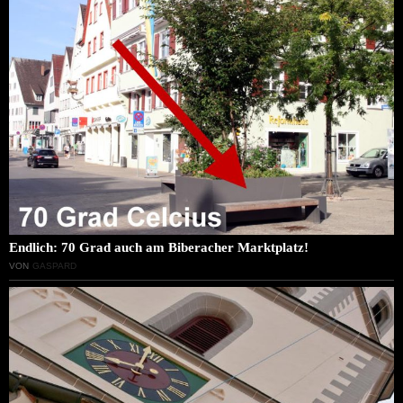
Endlich: 70 Grad auch am Biberacher Marktplatz!
VON
GASPARD