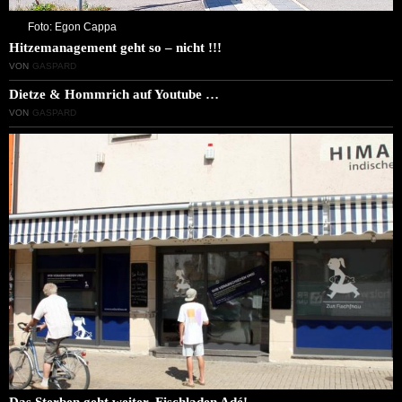
Foto: Egon Cappa
Hitzemanagement geht so – nicht !!!
VON
GASPARD
Dietze & Hommrich auf Youtube …
VON
GASPARD
Das Sterben geht weiter. Fischladen Adé!