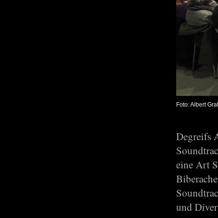
Foto: Albert Gra
Degreifs 
Soundtrack
eine Art 
Biberache
Soundtrack
und Divers