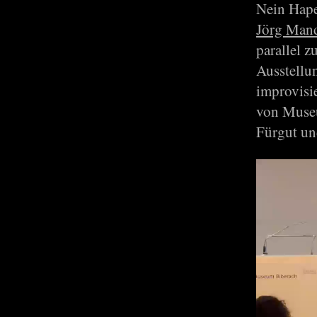
Nein Hape
Jörg Man
parallel 
Ausstellu
improvisi
von Museu
Fürgut und