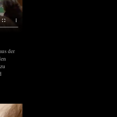
aus der
den
 zu
d