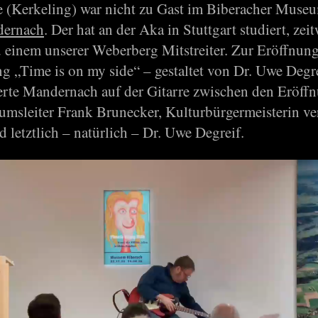
 (Kerkeling) war nicht zu Gast im Biberacher Muse
dernach
. Der hat an der Aka in Stuttgart studiert, zei
zu einem unserer Weberberg Mitstreiter. Zur Eröffnung
ng „Time is on my side“ – gestaltet von Dr. Uwe Degr
erte Mandernach auf der Gitarre zwischen den Eröff
msleiter Frank Brunecker, Kulturbürgermeisterin ve
 letztlich – natürlich – Dr. Uwe Degreif.