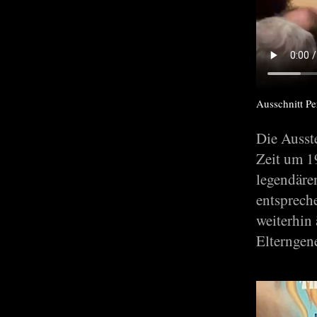
Ausschnitt Pe
Die Ausst
Zeit um 1
legendäre
entsprech
weiterhin
Elterngene