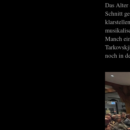
Das Alter
Schnitt g
klarstell
musikalis
Manch ein
Tarkovskj
noch in d