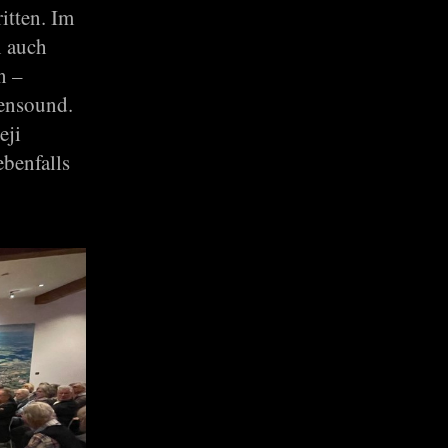
itten. Im
n auch
n –
rensound.
eji
ebenfalls