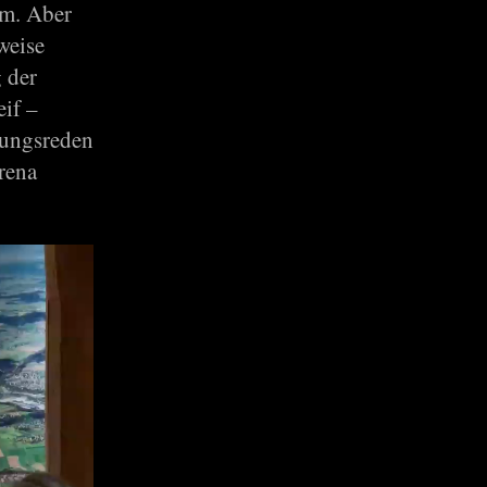
um. Aber
tweise
 der
eif –
nungsreden
rena