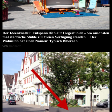
Der Ideenknaller: Entspann dich auf Liegestühlen – wo ansonsten
mal städtische Stühle zur freien Verfügung standen… Der
Wahnsinn hat einen Namen: Typisch Biberach.
VON
GASPARD