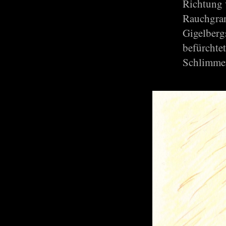
Richtung 
Rauchgran
Gigelbergs
befürchtet
Schlimmer