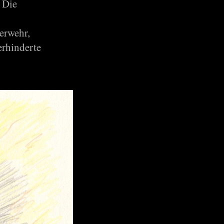
 Die
uerwehr,
erhinderte