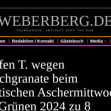
WEBERBERG.D
UNABHÄNGIGE, AKTUELLE NEWS VON HIER
gen
Redaktion / Kontakt
Gästebuch
Media
R
ffen T. wegen
chgranate beim
itischen Aschermittwo
 Grünen 2024 zu 8