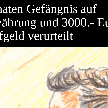
aten Gefängnis auf
ährung und 3000.- E
fgeld verurteilt