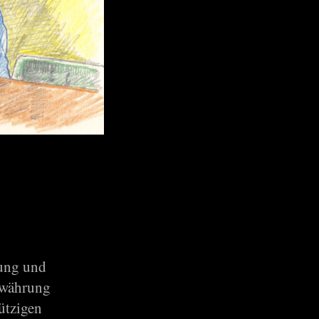
zung und
Bewährung
ützigen