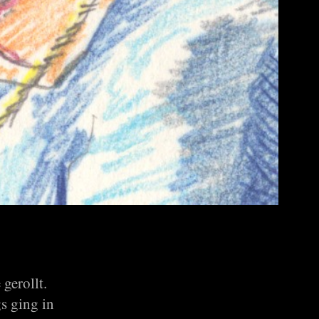
gerollt.
s ging in