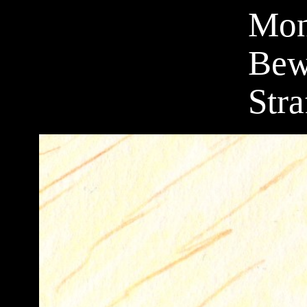
Mon
Bew
Stra