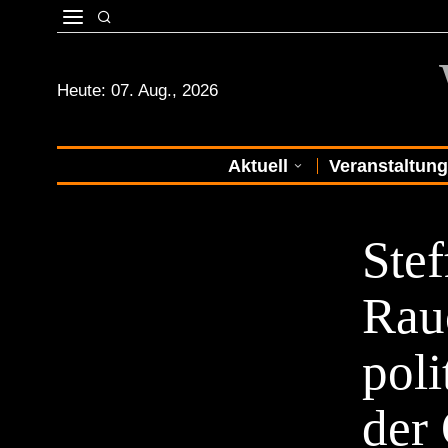
Heute:
07. Aug., 2026
Aktuell
Veranstaltun
STADTKULTU
Ste
Rau
pol
der