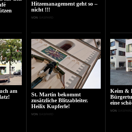
Hitzemanagement geht so –
afé
nicht !!!
ützen
VON
GASPARD
auch am
Keim & B
St. Martin bekommt
atz!
Bürgertu
zusätzliche Blitzableiter.
eine schö
Heilix Kupferle!
VON
GASPAR
VON
GASPARD