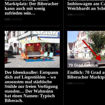
Marktplatz: Der Biberacher
Imbisswagen am C
kann auch mit wenig
Weichhardt an Sch
zufrieden sein…
VON
GASPARD
VON
GASPARD
Der Ideenknaller: Entspann
Endlich: 70 Grad 
dich auf Liegestühlen – wo
Biberacher Marktpl
ansonsten mal städtische
VON
GASPARD
Stühle zur freien Verfügung
standen… Der Wahnsinn
hat einen Namen: Typisch
Biberach.