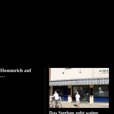
& Hommrich auf
 …
D
Das Sterben geht weiter.