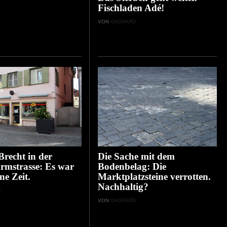
Fischladen Adé!
VON
GASPARD
recht in der
Die Sache mit dem
rmstrasse: Es war
Bodenbelag: Die
ne Zeit.
Marktplatzsteine verrotten.
Nachhaltig?
D
VON
GASPARD