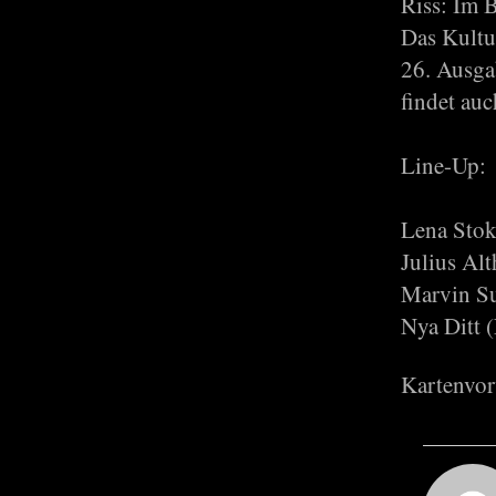
Riss: Im B
Das Kultu
26. Ausga
findet auc
Line-Up:
Lena Stoko
Julius Al
Marvin Su
Nya Ditt 
Kartenvor