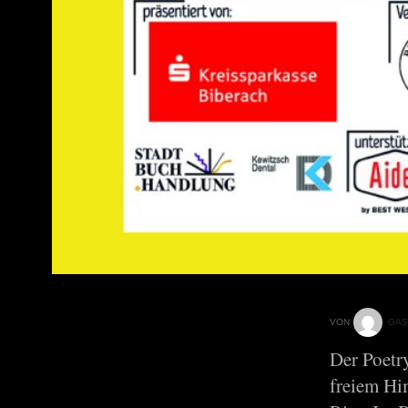
VON
GAS
Der Poetr
freiem Hi