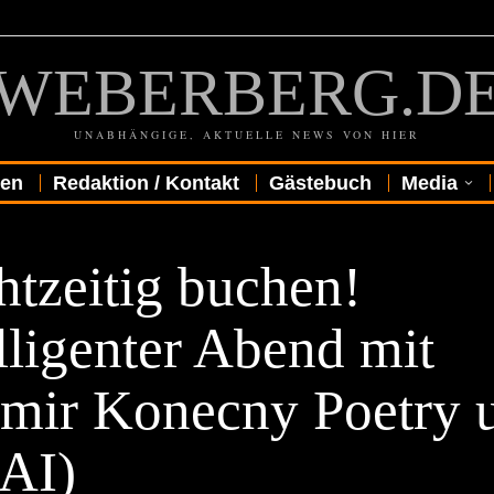
WEBERBERG.D
UNABHÄNGIGE, AKTUELLE NEWS VON HIER
gen
Redaktion / Kontakt
Gästebuch
Media
htzeitig buchen!
lligenter Abend mit
omir Konecny Poetry 
(AI)