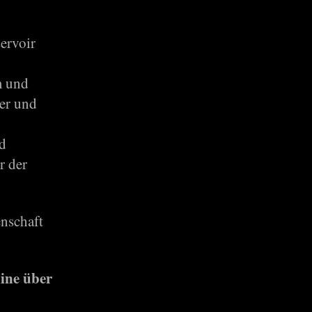
ervoir
m und
ler und
nd
r der
enschaft
ine über