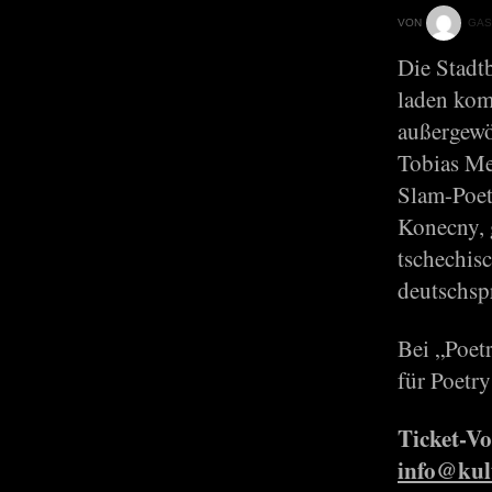
VON
GAS
Die Stadt
laden kom
außergewö
Tobias Me
Slam-Poet
Konecny, 
tschechis
deutschsp
Bei „Poet
für Poetr
Ticket-V
info@kul