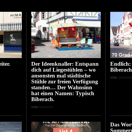
iter.
Der Ideenknaller: Entspann
Endlich:
dich auf Liegestühlen – wo
Biberach
ansonsten mal städtische
VON
GASPAR
Stühle zur freien Verfügung
standen… Der Wahnsinn
hat einen Namen: Typisch
Biberach.
VON
GASPARD
Das Wort
Sommerp