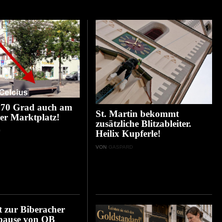
 70 Grad auch am
St. Martin bekommt
er Marktplatz!
zusätzliche Blitzableiter.
D
Heilix Kupferle!
VON
GASPARD
 zur Biberacher
ause von OB