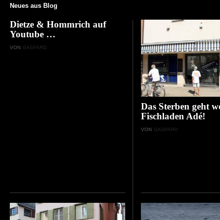
Neues aus Blog
Dietze & Hommrich auf
Youtube …
VON
GASPARD
Das Sterben geht we
Fischladen Adé!
VON
GASPARD