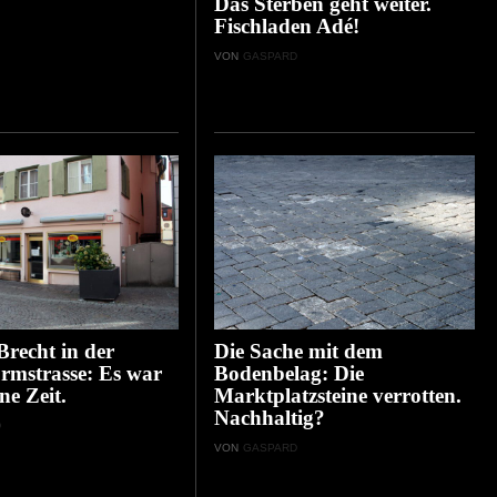
Das Sterben geht weiter.
Fischladen Adé!
VON
GASPARD
recht in der
Die Sache mit dem
rmstrasse: Es war
Bodenbelag: Die
ne Zeit.
Marktplatzsteine verrotten.
Nachhaltig?
D
VON
GASPARD