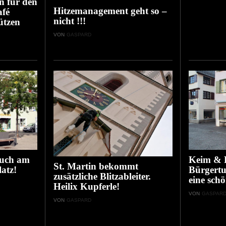
n für den
Hitzemanagement geht so –
afé
nicht !!!
ützen
VON
GASPARD
auch am
Keim & B
St. Martin bekommt
atz!
Bürgertu
zusätzliche Blitzableiter.
eine schö
Heilix Kupferle!
VON
GASPAR
VON
GASPARD