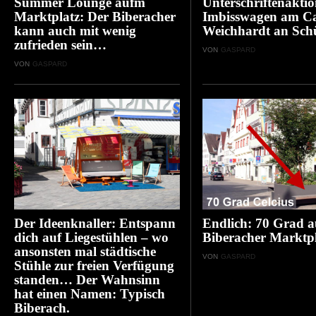
Summer Lounge aufm
Unterschriftenaktio
Marktplatz: Der Biberacher
Imbisswagen am C
kann auch mit wenig
Weichhardt an Sch
zufrieden sein…
VON
GASPARD
VON
GASPARD
Der Ideenknaller: Entspann
Endlich: 70 Grad 
dich auf Liegestühlen – wo
Biberacher Marktpl
ansonsten mal städtische
VON
GASPARD
Stühle zur freien Verfügung
standen… Der Wahnsinn
hat einen Namen: Typisch
Biberach.