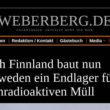
WEBERBERG.D
UNABHÄNGIGE, AKTUELLE NEWS VON HIER
gen
Redaktion / Kontakt
Gästebuch
Media
h Finnland baut nun
weden ein Endlager f
hradioaktiven Müll