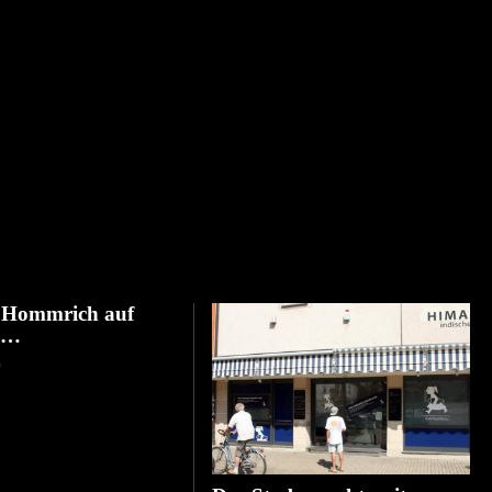
& Hommrich auf
 …
D