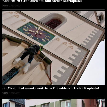
Endlich: 70 Grad auch am Biberacher Marktplatz!
VON
GASPARD
St. Martin bekommt zusätzliche Blitzableiter. Heilix Kupferle!
VON
GASPARD