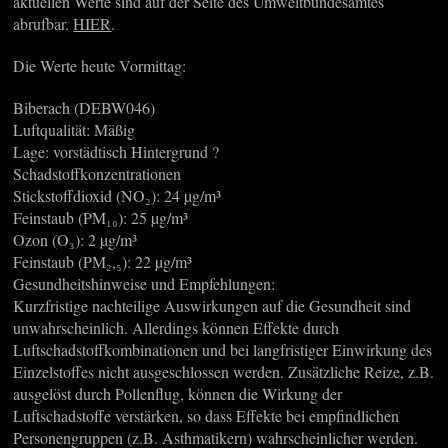
aktuellen Werte sind auf der Seite des Umweltbundesamtes
abrufbar.
HIER
.
Die Werte heute Vormittag:
Biberach (DEBW046)
Luftqualität: Mäßig
Lage: vorstädtisch Hintergrund ?
Schadstoffkonzentrationen
Stickstoffdioxid (NO₂): 24 µg/m³
Feinstaub (PM₁₀): 25 µg/m³
Ozon (O₃): 2 µg/m³
Feinstaub (PM₂,₅): 22 µg/m³
Gesundheitshinweise und Empfehlungen:
Kurzfristige nachteilige Auswirkungen auf die Gesundheit sind
unwahrscheinlich. Allerdings können Effekte durch
Luftschadstoffkombinationen und bei langfristiger Einwirkung des
Einzelstoffes nicht ausgeschlossen werden. Zusätzliche Reize, z.B.
ausgelöst durch Pollenflug, können die Wirkung der
Luftschadstoffe verstärken, so dass Effekte bei empfindlichen
Personengruppen (z.B. Asthmatikern) wahrscheinlicher werden.