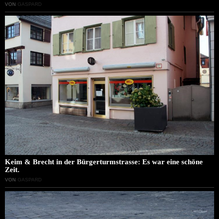
VON
GASPARD
Keim & Brecht in der Bürgerturmstrasse: Es war eine schöne
Zeit.
VON
GASPARD