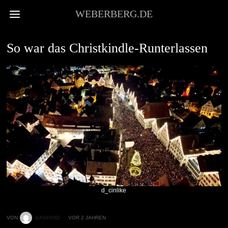
WEBERBERG.DE
EVENTS
So war das Christkindle-Runterlassen
d_cinlike
VON
GASPARD
VOR 2 JAHREN